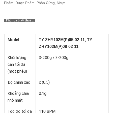
Phẩm, Dược Phẩm, Phần Cứng, Nhựa
Thông số kỹ thuật:
Model
TY-
ZHY102M(P)05-02-11
;
TY-
ZHY102M(P)08-02-11
Khối lượng
3-200g / 3-200g
cân tối đa
(một phễu)
Độ chính xác
x (0.5)
Khoảng chia
0.1g
nhỏ nhất
Tốc độ tối đa
110 BPM