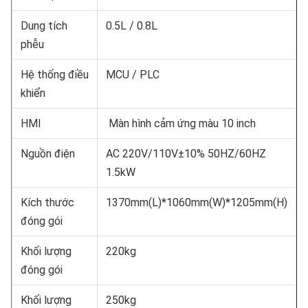
Dung tích
0.5L / 0.8L
phễu
Hệ thống điều
MCU / PLC
khiển
HMI
Màn hình cảm ứng màu 10 inch
Nguồn điện
AC 220V/110V±10% 50HZ/60HZ
1.5kW
Kích thước
1370mm(L)*1060mm(W)*1205mm(H)
đóng gói
Khối lượng
220kg
đóng gói
Khối lượng
250kg