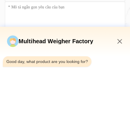
Gửi ngay
Multihead Weigher Factory
6:58 PM
Good day, what product are you looking for?
Điện thoại：0086-18923335619
E-mail：sales@toupack.com
VỀ CHÚNG TÔI