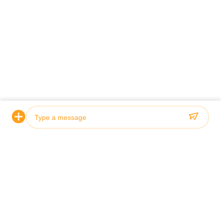
năm không ngừng nỗ lực, TO-U đã chiếm vị trí hàng đầu trong
Gửi yêu cầu của bạn trực tiếp đến chúng tôi
ngành.
Gửi ngay
Photo
Video Call