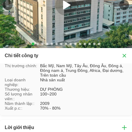
←
→
Chi tiết công ty
Thị trường chính:
Bắc Mỹ, Nam Mỹ, Tây Âu, Đông Âu, Đông á,
Đông nam á, Trung Đông, Africa, Đại dương,
Trên toàn cầu
Loại doanh
Nhà sản xuất
nghiệp:
Thương hiệu:
DỰ PHÒNG
Số lượng nhân
100~200
viên::
Năm thành lập::
2009
Xuất p.c::
70% - 80%
Lời giới thiệu