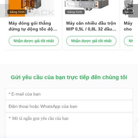
băng hình
băng hình
băng hì
Máy đóng gói thẳng
Máy cân nhiều đầu trộn
Máy đó
đứng tự động tốc độ
M/P 0,5L / 0,8L 32 đầu
cho vẹ
cao cho đồ ăn nhẹ hạt
cho nho khô Kiwi khô
động 
hạt hạt máy đóng gói
Dâu khô
đóng 
Nhận được giá tốt nhất
Nhận được giá tốt nhất
Nhận
thực phẩm
loại hạt
máy đó
cân đị
Gửi yêu cầu của bạn trực tiếp đến chúng tôi