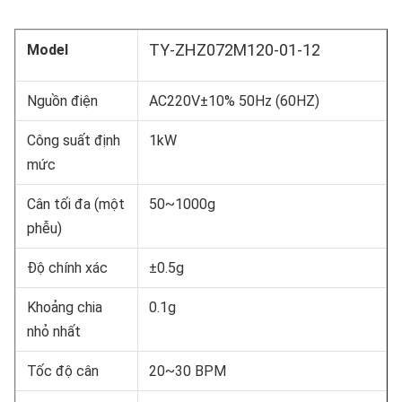
TY-ZHZ072M120-01-12
Model
Nguồn điện
AC220V±10% 50Hz (60HZ)
Công suất định
1kW
mức
Cân tối đa (một
50~1000g
phễu)
Độ chính xác
±0.5g
Khoảng chia
0.1g
nhỏ nhất
Tốc độ cân
20~30 BPM