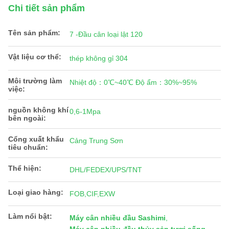
Chi tiết sản phẩm
Tên sản phẩm:
7 -Đầu cân loại lật 120
Vật liệu cơ thể:
thép không gỉ 304
Môi trường làm
Nhiệt độ：0℃~40℃ Độ ẩm：30%~95%
việc:
nguồn không khí
0,6-1Mpa
bên ngoài:
Cổng xuất khẩu
Cảng Trung Sơn
tiêu chuẩn:
Thể hiện:
DHL/FEDEX/UPS/TNT
Loại giao hàng:
FOB,CIF,EXW
Làm nổi bật:
Máy cân nhiều đầu Sashimi
,