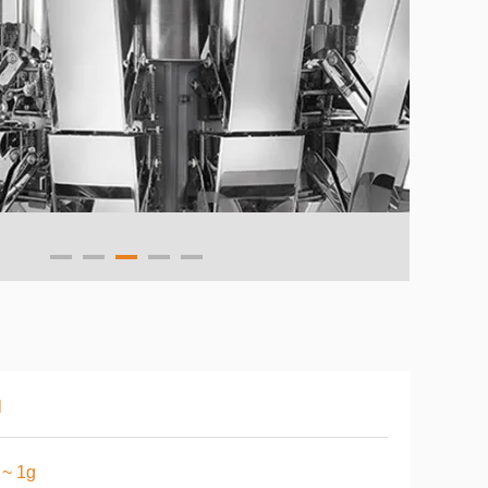
l
 ~ 1g