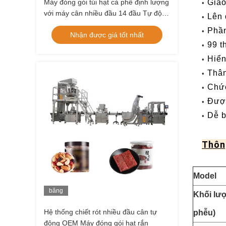
Máy đóng gói túi hạt cà phê định lượng
Giao
•
với máy cân nhiều đầu 14 đầu Tự động
Lên 
•
chiết rót
Phầ
•
Nhận được giá tốt nhất
99 t
•
Hiển
•
Thân
•
Chức
•
Được
•
Dễ b
•
Thôn
Model
băng
Khối lượ
hình
Hệ thống chiết rót nhiều đầu cân tự
phễu)
động OEM Máy đóng gói hạt rắn