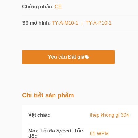
Chứng nhận:
CE
Số mô hình:
TY-A-M10-1 ； TY-A-P10-1
Yêu cầu Đặt giá
Chi tiết sản phẩm
Vật chất::
thép không gỉ 304
Max.
Tối đa
Speed:
Tốc
65 WPM
độ:
: