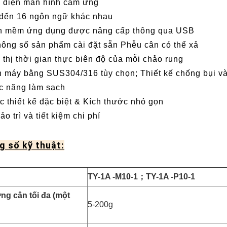
 diện màn hình cảm ứng
đến 16 ngôn ngữ khác nhau
n mềm ứng dụng được nâng cấp thông qua USB
hông số sản phẩm cài đặt sẵn Phễu cân có thể xả
 thị thời gian thực biên độ của mỗi chảo rung
 máy bằng SUS304/316 tùy chọn; Thiết kế chống bụi v
 năng làm sạch
 thiết kế đặc biệt & Kích thước nhỏ gọn
ảo trì và tiết kiệm chi phí
g số kỹ thuật:
TY-1A -M10-1
；
TY-1A -P10-1
ng cân tối đa (một
5-200g