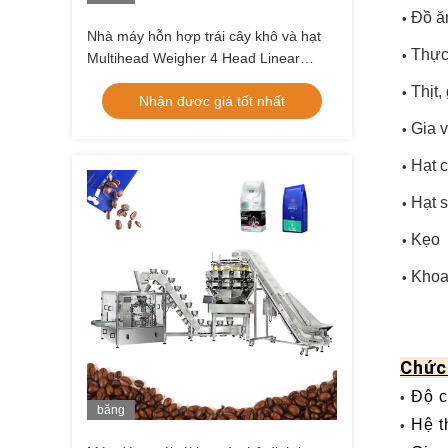
hình
Đồ ă
•
Nhà máy hỗn hợp trái cây khô và hạt
Thực
•
Multihead Weigher 4 Head Linear
Weigher Vffs Packing Machine Zip Bag
Thịt,
•
Nhận được giá tốt nhất
Packing Machine
Gia v
•
Hạt 
•
Hạt s
•
Kẹo
•
Khoai
•
Chức
Độ c
•
băng
Hệ t
•
hình