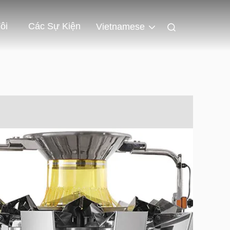
ôi
Các Sự Kiện
Vietnamese