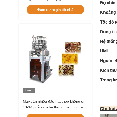
Độ chín
Nhận được giá tốt nhất
Khoảng 
Tốc độ t
Dung tí
Hệ thống
HMI
Nguồn đ
Kích th
Trọng l
băng
hình
Máy cân nhiều đầu hạt thép không gỉ
10-14 phễu với hệ thống hiển thị màn
Chi tiết
hình cảm ứng