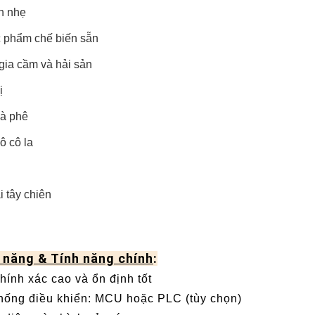
n nhẹ
 phẩm chế biến sẵn
 gia cầm và hải sản
ị
cà phê
ô cô la
 tây chiên
 năng & Tính năng chính
:
hính xác cao và ổn định tốt
hống điều khiển: MCU hoặc PLC (tùy chọn)