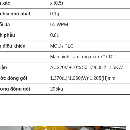
h xác
x (0.5)
chia nhỏ nhất
0.1g
ối đa
65 WPM
ch phễu
0.8L
 điều khiển
MCU / PLC
Màn hình cảm ứng màu 7’’ / 10’’
iện
AC220V ±10% 50HZ/60HZ, 1.5KW
ước đóng gói
1,370(L)*1,060(W)*1,205(H)mm
ượng đóng gói
295kg
: