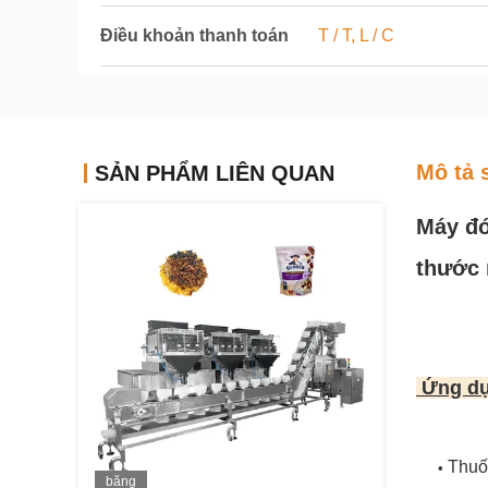
Điều khoản thanh toán
T / T, L / C
Mô tả 
SẢN PHẨM LIÊN QUAN
Máy đó
thước
Ứng d
Thuố
•
băng