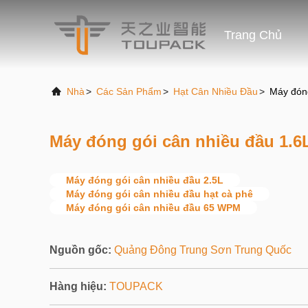
Trang Chủ
Nhà
>
Các Sản Phẩm
>
Hạt Cân Nhiều Đầu
>
Máy đóng
Máy đóng gói cân nhiều đầu 1.6L
Máy đóng gói cân nhiều đầu 2.5L
Máy đóng gói cân nhiều đầu hạt cà phê
Máy đóng gói cân nhiều đầu 65 WPM
Nguồn gốc:
Quảng Đông Trung Sơn Trung Quốc
Hàng hiệu:
TOUPACK