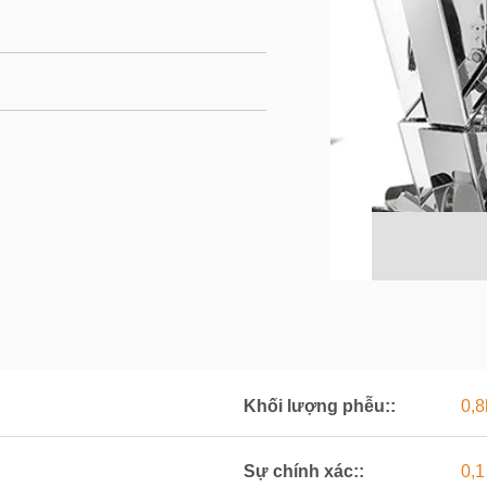
Khối lượng phễu::
0,8
Sự chính xác::
0,1