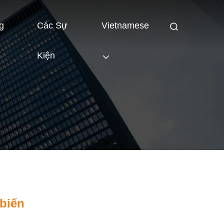
g
Các Sự
Vietnamese
Kiện
biến