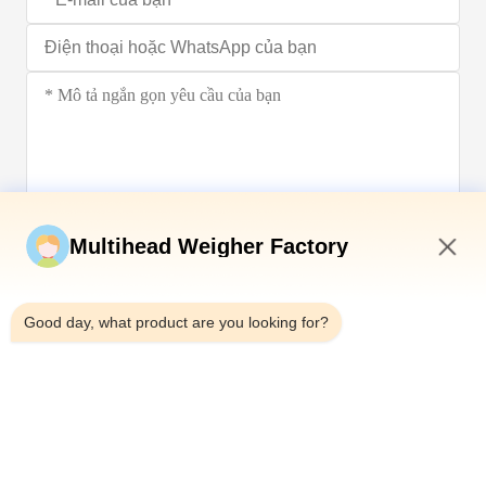
Gửi ngay
Multihead Weigher Factory
12:34 PM
Good day, what product are you looking for?
Điện thoại：0086-18923335619
E-mail：sales@toupack.com