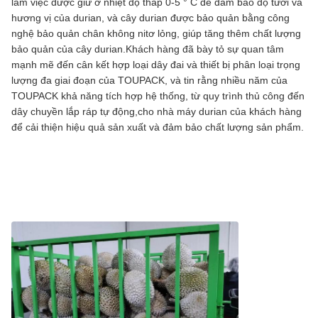
làm việc được giữ ở nhiệt độ thấp 0-5 ° C để đảm bảo độ tươi và
hương vị của durian, và cây durian được bảo quản bằng công
nghệ bảo quản chân không nitơ lỏng, giúp tăng thêm chất lượng
bảo quản của cây durian.Khách hàng đã bày tỏ sự quan tâm
mạnh mẽ đến cân kết hợp loại dây đai và thiết bị phân loại trọng
lượng đa giai đoạn của TOUPACK, và tin rằng nhiều năm của
TOUPACK khả năng tích hợp hệ thống, từ quy trình thủ công đến
dây chuyền lắp ráp tự động,cho nhà máy durian của khách hàng
để cải thiện hiệu quả sản xuất và đảm bảo chất lượng sản phẩm.