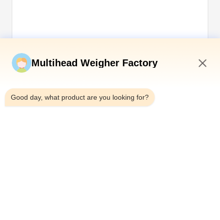
Gửi ngay
Multihead Weigher Factory
2:55 PM
Good day, what product are you looking for?
Điện thoại：0086-18923335619
E-mail：sales@toupack.com
VỀ CHÚNG TÔI
Hồ sơ công ty