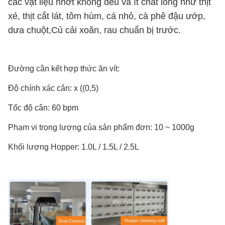
các vật liệu nhớt không đều và ít chất lỏng như thịt
xé, thịt cắt lát, tôm hùm, cá nhỏ, cà phê đậu ướp,
dưa chuột,Củ cải xoăn, rau chuẩn bị trước.
Đường cân kết hợp thức ăn vít:
Độ chính xác cân: x ((0,5)
Tốc độ cân: 60 bpm
Phạm vi trọng lượng của sản phẩm đơn: 10 ~ 1000g
Khối lượng Hopper: 1.0L / 1.5L / 2.5L