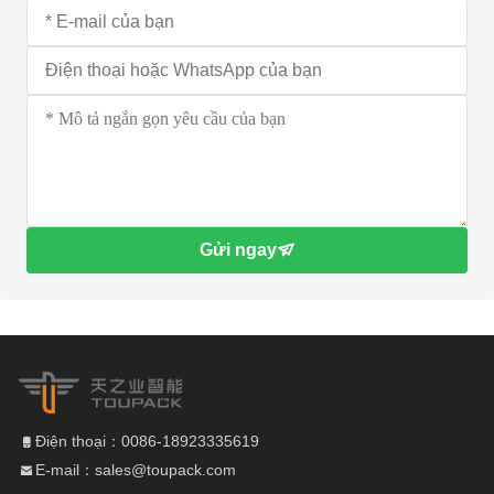
Gửi ngay
Điện thoại：0086-18923335619
E-mail：sales@toupack.com