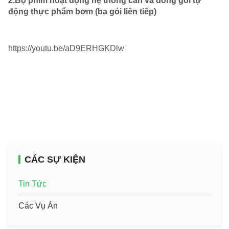
2.Bộ phim hoạt động hệ thống cân và đóng gói tự
động thực phẩm bơm (ba gói liên tiếp)
https://youtu.be/aD9ERHGKDlw
CÁC SỰ KIỆN
Tin Tức
Các Vụ Án