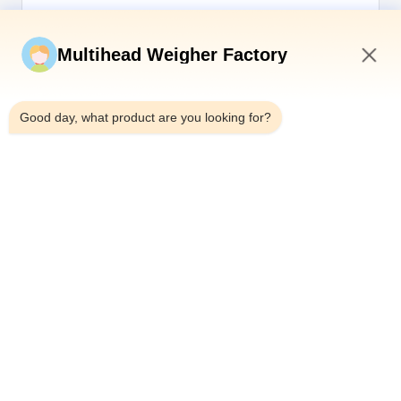
Gửi ngay
Multihead Weigher Factory
4:08 PM
Good day, what product are you looking for?
Điện thoại：0086-18923335619
E-mail：sales@toupack.com
VỀ CHÚNG TÔI
Hồ sơ công ty
Chuyến tham quan nhà máy
Kiểm soát chất lượng
Sơ đồ trang web