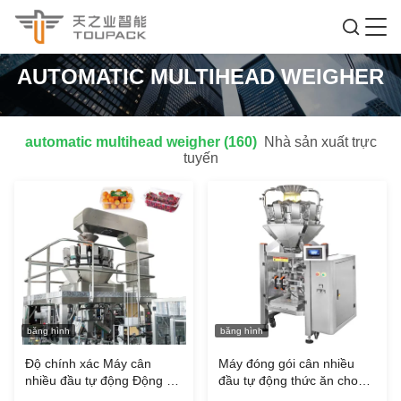
AUTOMATIC MULTIHEAD WEIGHER
automatic multihead weigher (160)
Nhà sản xuất trực
tuyến
băng hình
băng hình
Độ chính xác Máy cân
Máy đóng gói cân nhiều
nhiều đầu tự động Động cơ
đầu tự động thức ăn cho
Servo Lái xe Trái cây Rau
vật nuôi