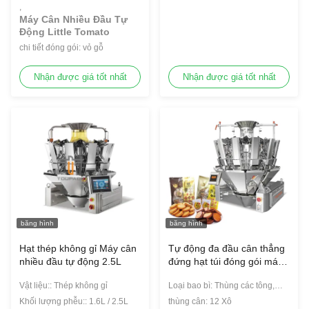
,
Máy Cân Nhiều Đầu Tự
Động Little Tomato
chi tiết đóng gói: vỏ gỗ
Nhận được giá tốt nhất
Nhận được giá tốt nhất
băng hình
băng hình
Hạt thép không gỉ Máy cân
Tự động đa đầu cân thẳng
nhiều đầu tự động 2.5L
đứng hạt túi đóng gói máy
hạt đậu đóng gói máy hạt
Vật liệu:: Thép không gỉ
Loại bao bì: Thùng các tông,
đóng gói máy
LON, Chai, Túi đứng, Túi, Phim,
Khối lượng phễu:: 1.6L / 2.5L
thùng cân: 12 Xô