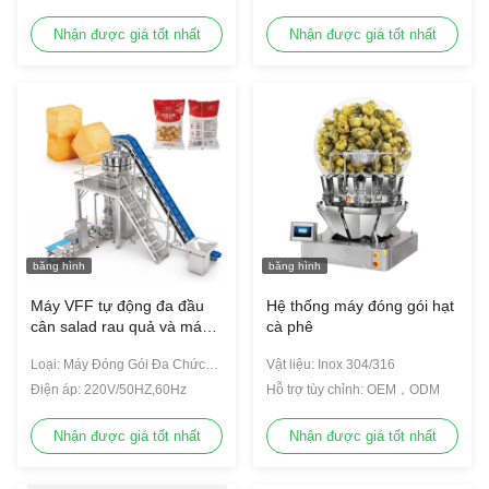
Túi
Nhận được giá tốt nhất
Nhận được giá tốt nhất
băng hình
băng hình
Máy VFF tự động đa đầu
Hệ thống máy đóng gói hạt
cân salad rau quả và máy
cà phê
đóng gói rau quả
Loại: Máy Đóng Gói Đa Chức
Vật liệu: Inox 304/316
Năng
Điện áp: 220V/50HZ,60Hz
Hỗ trợ tùy chỉnh: OEM，ODM
Nhận được giá tốt nhất
Nhận được giá tốt nhất