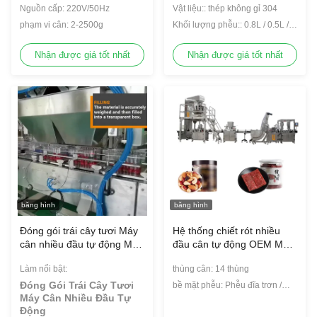
Nguồn cấp: 220V/50Hz
Vật liệu:: thép không gỉ 304
Salad Máy đóng gói
phạm vi cân: 2-2500g
Khối lượng phễu:: 0.8L / 0.5L /
1.6L / 2.5L / 5.0L
Nhận được giá tốt nhất
Nhận được giá tốt nhất
băng hình
băng hình
Đóng gói trái cây tươi Máy
Hệ thống chiết rót nhiều
cân nhiều đầu tự động Máy
đầu cân tự động OEM Máy
chiết rót cà chua nhỏ
đóng gói hạt rắn
Làm nổi bật:
thùng cân: 14 thùng
Đóng Gói Trái Cây Tươi
bề mặt phễu: Phễu đĩa trơn /
Máy Cân Nhiều Đầu Tự
Phễu đĩa lõm
Động