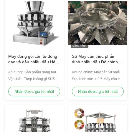
băng hình
Máy đóng gói cân tự động
SS Máy cân thực phẩm
gạo và đậu nhiều đầu Hệ
dính nhiều dầu Độ chính
thống điều khiển MCU
xác cao 1.3L Chống thấm
Áp dụng:: Sản phẩm dạng hạt
Khung chính: Máy cân vít nhiều
nước
nhỏ
đầu không thấm nước SS không
Vật chất:: Thép không gỉ SUS
Sự chính xác: ± 0.5 Máy cân trục
thấm nước
304
vít nhiều đầu
Nhận được giá tốt nhất
Nhận được giá tốt nhất