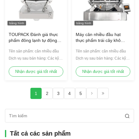
băng hình
băng hình
TOUPACK Đánh giá thực
Máy cân nhiều đầu hạt
phẩm đông lạnh tự động
thực phẩm trái cây khô
Đường cân kỹ thuật số đa
sôcôla đậu gà kẹo bánh
Tên sản phẩm: cân nhiều đầu
Tên sản phẩm: cân nhiều đầu
đầu 14 đầu Bộ cân đa đầu
quy chuối khoai tây chiên
Chips Zipper túi đóng gói
Dịch vụ sau bán hàng: Các kỹ
Dịch vụ sau bán hàng: Các kỹ
sư có sẵn để phục vụ máy móc
sư có sẵn để phục vụ máy móc
ở nước ngoài
ở nước ngoài
Nhận được giá tốt nhất
Nhận được giá tốt nhất
1
2
3
4
5
Tất cả các sản phẩm