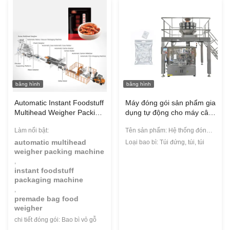
băng hình
băng hình
Automatic Instant Foodstuff
Máy đóng gói sản phẩm gia
Multihead Weigher Packing
dụng tự động cho máy cân
Machine Premade Bag
đa đầu
Làm nổi bật:
Tên sản phẩm: Hệ thống đóng
Food Packaging Machines
gói cân định lượng nhiều đầu
automatic multihead
Loại bao bì: Túi đứng, túi, túi
weigher packing machine
,
instant foodstuff
packaging machine
,
premade bag food
weigher
chi tiết đóng gói: Bao bì vỏ gỗ