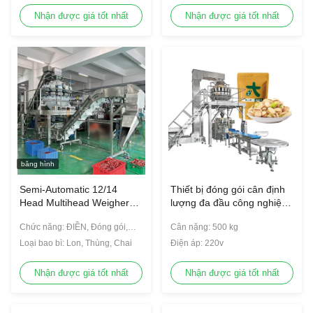
Nhận được giá tốt nhất
Nhận được giá tốt nhất
băng hình
Semi-Automatic 12/14
Thiết bị đóng gói cân định
Head Multihead Weigher
lượng đa đầu công nghiệp
Packaging Machine Máy
Bắp rang bơ Đồ ăn nhẹ
Chức năng: ĐIỀN, Đóng gói,
Cân nặng: 500 kg
đóng gói xúc xích
Đường Bánh quy Cà phê
Đóng nắp, Niêm phong, đếm
Bánh quy Dây chuyền đóng
Loại bao bì: Lon, Thùng, Chai
Điện áp: 220v
gói túi nhựa
Nhận được giá tốt nhất
Nhận được giá tốt nhất