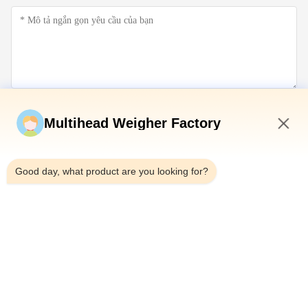
Gửi ngay
Multihead Weigher Factory
8:29 AM
Good day, what product are you looking for?
Điện thoại：0086-18923335619
E-mail：sales@toupack.com