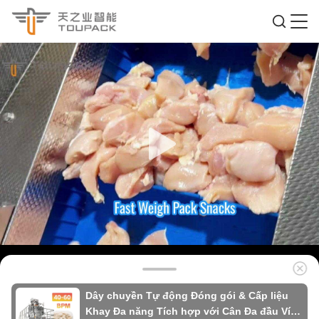
Dây chuyền Tự động Đóng gói & Cấp liệu
Khay Đa năng Tích hợp với Cân Đa đầu Vít