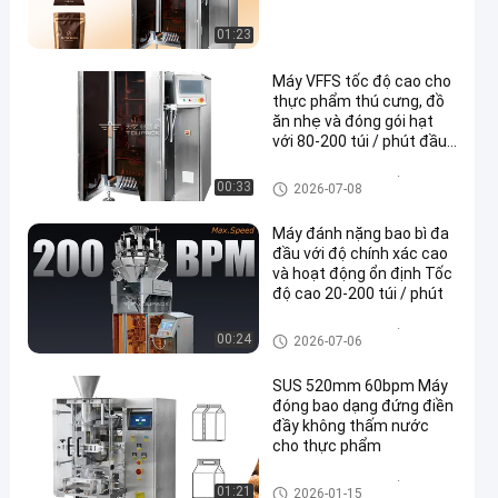
01:23
Máy VFFS tốc độ cao cho
thực phẩm thú cưng, đồ
ăn nhẹ và đóng gói hạt
với 80-200 túi / phút đầu
ra
Máy đóng gói con dấu dạng đ
00:33
2026-07-08
ứng
Máy đánh nặng bao bì đa
đầu với độ chính xác cao
và hoạt động ổn định Tốc
độ cao 20-200 túi / phút
Máy đóng gói con dấu dạng đ
00:24
2026-07-06
ứng
SUS 520mm 60bpm Máy
đóng bao dạng đứng điền
đầy không thấm nước
cho thực phẩm
Máy đóng gói con dấu dạng đ
01:21
2026-01-15