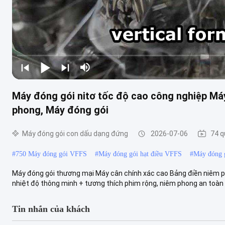
Máy đóng gói nitơ tốc độ cao công nghiệp Má
phong, Máy đóng gói
Máy đóng gói con dấu dạng đứng
2026-07-06
74 q
#
750 Máy đóng gói VFFS
#
Máy đóng gói hạt điều VFFS
#
Máy đóng 
Máy đóng gói thương mại Máy cân chính xác cao Bảng điền niêm p
nhiệt độ thông minh + tương thích phim rộng, niêm phong an toàn & 
Tin nhắn của khách