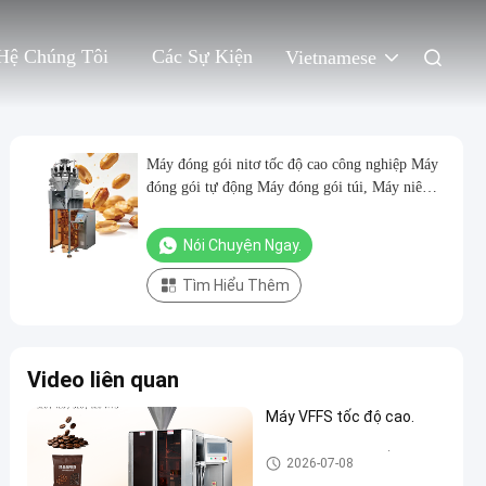
Hệ Chúng Tôi
Các Sự Kiện
Vietnamese
Máy đóng gói nitơ tốc độ cao công nghiệp Máy
đóng gói tự động Máy đóng gói túi, Máy niêm
phong, Máy đóng gói
Nói Chuyện Ngay.
Tìm Hiểu Thêm
Video liên quan
Máy VFFS tốc độ cao.
Máy đóng gói con dấu dạng đ
2026-07-08
ứng