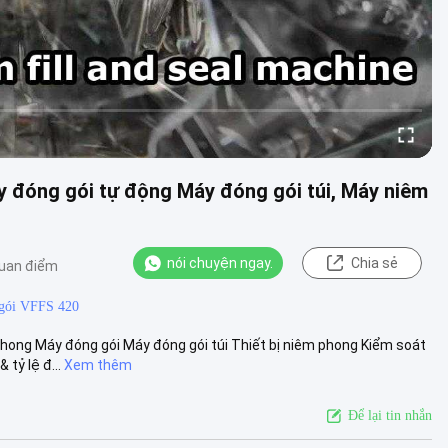
y đóng gói tự động Máy đóng gói túi, Máy niêm
nói chuyện ngay.
Chia sẻ
uan điểm
gói VFFS 420
hong Máy đóng gói Máy đóng gói túi Thiết bị niêm phong Kiểm soát
tỷ lệ đ...
Xem thêm
Để lại tin nhắn