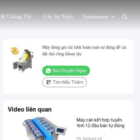
Hệ Chúng Tôi
Các Sự Kiện
Vietnamese
Máy đóng gói túi lưới hoàn toàn tự động để cài
đặt thủ công khoai tây
Nói Chuyện Ngay.
Tìm Hiểu Thêm
Video liên quan
Máy cân kết hợp tuyến
tính 12 đầu bán tự động
Quả cân nhiều đầu
2026-01-15