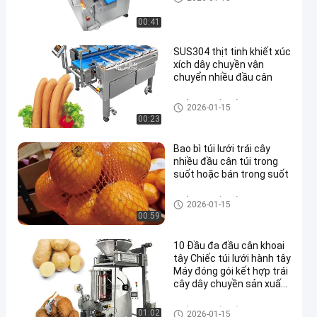
00:41
SUS304 thịt tinh khiết xúc
xích dây chuyền vận
chuyển nhiều đầu cân
Quả cân nhiều đầu
2026-01-15
00:23
Bao bì túi lưới trái cây
nhiều đầu cân túi trong
suốt hoặc bán trong suốt
Quả cân nhiều đầu
2026-01-15
00:59
10 Đầu đa đầu cân khoai
tây Chiếc túi lưới hành tây
Máy đóng gói kết hợp trái
cây dây chuyền sản xuất
cân
Quả cân nhiều đầu
01:02
2026-01-15