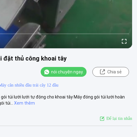
i đặt thủ công khoai tây
nói chuyện ngay.
Chia sẻ
Máy cân nhiều đầu trái cây 12 đầu
ói túi lưới lưới tự động cho khoai tây Máy đóng gói túi lưới hoàn
 túi...
Xem thêm
Để lại tin nhắn