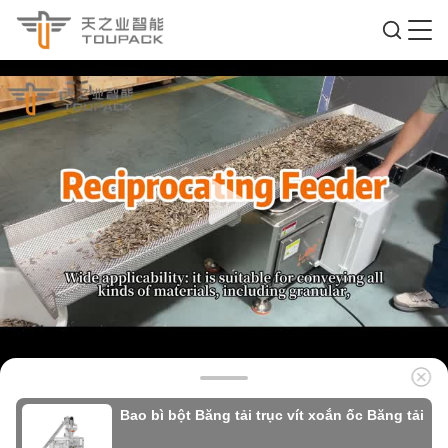
Bao bì bột Băng tải trục vít xoắn ốc Băng tải